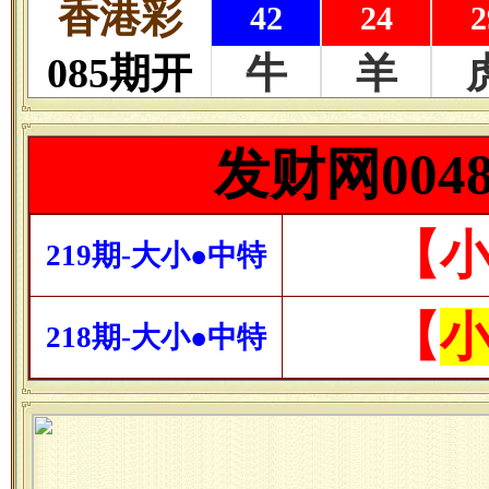
发财网0048
【
219期-大小●中特
【
218期-大小●中特